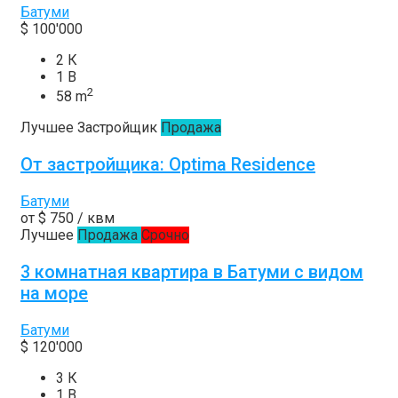
Батуми
$ 100'000
2 К
1 В
2
58 m
Лучшее
Застройщик
Продажа
От застройщика: Optima Residence
Батуми
от
$ 750
/ квм
Лучшее
Продажа
Срочно
3 комнатная квартира в Батуми с видом
на море
Батуми
$ 120'000
3 К
1 В