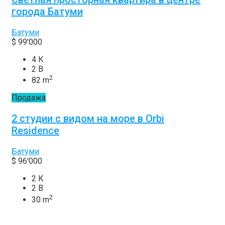
города Батуми
Батуми
$ 99'000
4 К
2 В
2
82 m
Продажа
2 студии с видом на море в Orbi
Residence
Батуми
$ 96'000
2 К
2 В
2
30 m