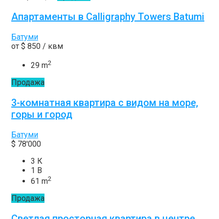
Апартаменты в Calligraphy Towers Batumi
Батуми
от
$ 850
/ квм
2
29 m
Продажа
3-комнатная квартира с видом на море,
горы и город
Батуми
$ 78'000
3 К
1 В
2
61 m
Продажа
Светлая просторная квартира в центре