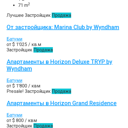
2
71 m
Лучшее
Застройщик
Продажа
От застройщика: Marina Club by Wyndham
Батуми
от
$ 1'025
/ кв.м
Застройщик
Продажа
Апартаменты в Horizon Deluxe TRYP by
Wyndham
Батуми
от
$ 1'800
/ квм
Presale!
Застройщик
Продажа
Апартаменты в Horizon Grand Residence
Батуми
от
$ 800
/ квм
Застройщик
Продажа