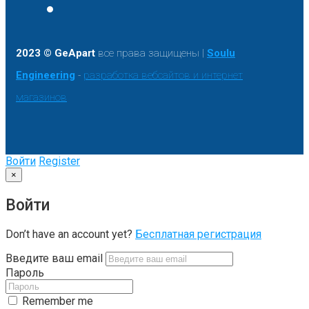
2023 © GeApart
все права защищены |
Soulu
Engineering
-
разработка вебсайтов и интернет
магазинов
Войти
Register
×
Войти
Don’t have an account yet?
Бесплатная регистрация
Введите ваш email
Пароль
Remember me