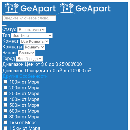
Статус
Тип
Комнат
Комнаты
Ванны
Город
Диапазон Цен:
от
$ 0
до
$ 25'000'000
2
2
Диапазон Площади:
от
0
m
до
10'000
m
Другие Особенности
100м от Моря
200м от Моря
300м от Моря
400м от Моря
500м от Моря
600м от Моря
800м от Моря
1км от Моря
1.5км от Моря