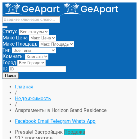
Статус
Макс Цена
Макс Площадь
Тип
Комнаты
Город
ID
Поиск
Главная
/
Недвижимость
/
Апартаменты в Horizon Grand Residence
Facebook
Email
Telegram
Whats App
Presale!
Застройщик
Продажа
917 просмотров