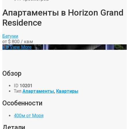
Апартаменты в Horizon Grand
Residence
Батуми
от
$ 800
/ квм
+ 8
View More
Обзор
ID
10201
Тип
Апартаменты
,
Квартиры
Особенности
400м от Моря
Детали