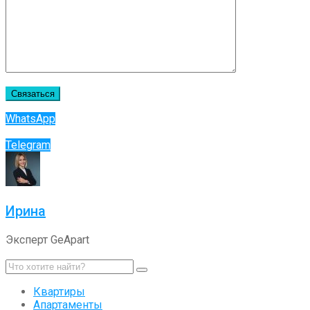
WhatsApp
Telegram
Ирина
Эксперт GeApart
Квартиры
Апартаменты