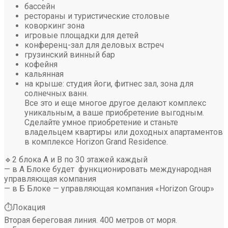
бассейн
рестораны и туристические столовые
коворкинг зона
игровые площадки для детей
конференц-зал для деловых встреч
грузинский винный бар
кофейня
кальянная
на крыше: студия йоги, фитнес зал, зона для
солнечных ванн.
Все это и еще многое другое делают комплекс
уникальным, а ваше приобретение выгодным.
Сделайте умное приобретение и станьте
владельцем квартиры или доходных апартаментов
в комплексе Horizon Grand Residence.
🔹2 блока А и В по 30 этажей каждый
— в А Блоке будет функционировать международная
управляющая компания
— в Б Блоке — управляющая компания «Horizon Group»
⏱️Локация
Вторая береговая линия. 400 метров от моря.