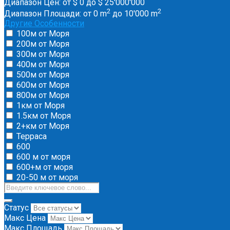
Диапазон Цен:
от
$ 0
до
$ 25'000'000
2
2
Диапазон Площади:
от
0
m
до
10'000
m
Другие Особенности
100м от Моря
200м от Моря
300м от Моря
400м от Моря
500м от Моря
600м от Моря
800м от Моря
1км от Моря
1.5км от Моря
2+км от Моря
Терраса
600
600 м от моря
600+м от моря
20-50 м от моря
Статус
Макс Цена
Макс Площадь