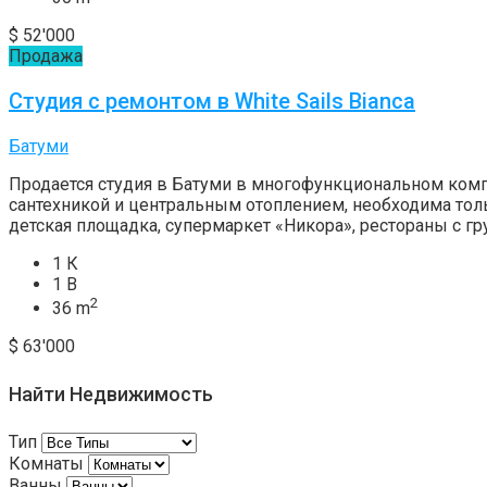
$ 52'000
Продажа
Студия с ремонтом в White Sails Biancа
Батуми
Продается студия в Батуми в многофункциональном компл
сантехникой и центральным отоплением, необходима толь
детская площадка, супермаркет «Никора», рестораны с г
1 К
1 В
2
36 m
$ 63'000
Найти Недвижимость
Тип
Комнаты
Ванны