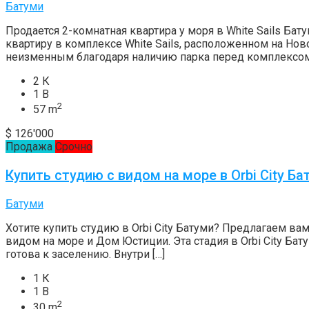
Батуми
Продается 2-комнатная квартира у моря в White Sails Ба
квартиру в комплексе White Sails, расположенном на Но
неизменным благодаря наличию парка перед комплексом,
2 К
1 В
2
57 m
$ 126'000
Продажа
Срочно
Купить студию с видом на море в Orbi City Ба
Батуми
Хотите купить студию в Orbi City Батуми? Предлагаем вам
видом на море и Дом Юстиции. Эта стадия в Orbi City Б
готова к заселению. Внутри […]
1 К
1 В
2
30 m